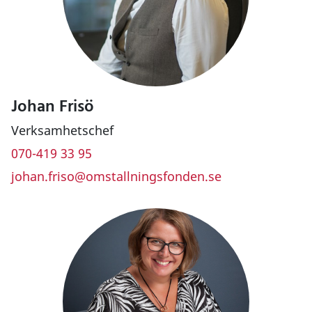
Johan Frisö
Verksamhetschef
070-419 33 95
johan.friso@omstallningsfonden.se