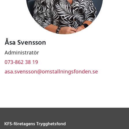
Åsa Svensson
Administratör
073-862 38 19
asa.svensson@omstallningsfonden.se
KFS-företagens Trygghetsfond